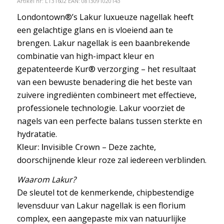
Artikel nr:
LT31602
EAN: 0813091020143
Londontown®’s Lakur luxueuze nagellak heeft
een gelachtige glans en is vloeiend aan te
brengen. Lakur nagellak is een baanbrekende
combinatie van high-impact kleur en
gepatenteerde Kur® verzorging – het resultaat
van een bewuste benadering die het beste van
zuivere ingrediënten combineert met effectieve,
professionele technologie. Lakur voorziet de
nagels van een perfecte balans tussen sterkte en
hydratatie.
Kleur: Invisible Crown
– Deze zachte,
doorschijnende kleur roze zal iedereen verblinden.
Waarom Lakur?
De sleutel tot de kenmerkende, chipbestendige
levensduur van Lakur nagellak is een florium
complex, een aangepaste mix van natuurlijke