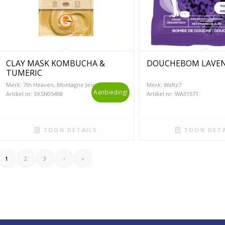
CLAY MASK KOMBUCHA &
DOUCHEBOM LAVE
TUMERIC
Merk: 7th Heaven, Montagne Jeunesse
Merk: Waltz7
Aanbieding!
Artikel nr: EKSN05498
Artikel nr: WA31571
TOON DETAILS
TOON DETA
1
2
3
›
»