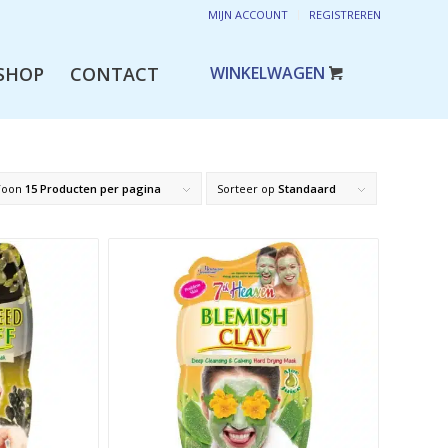
MIJN ACCOUNT
REGISTREREN
SHOP
CONTACT
Toon
15 Producten per pagina
Sorteer op
Standaard