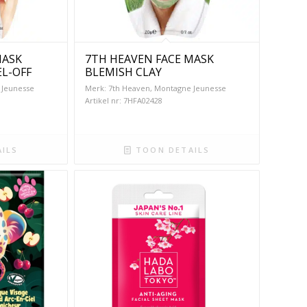
MASK
7TH HEAVEN FACE MASK
L-OFF
BLEMISH CLAY
 Jeunesse
Merk: 7th Heaven, Montagne Jeunesse
Artikel nr: 7HFA02428
ILS
TOON DETAILS