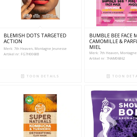
BLEMISH DOTS TARGETED
BUMBLE BEE FACE 
ACTION
CAMOMILLE & PARF
MIEL
Merk: 7th Heaven, Montagne Jeunesse
Merk: 7th Heaven, Montagne
Artikel nr: FG7H0068B
Artikel nr: 7HAM06862
TOON DETAILS
TOON DETA