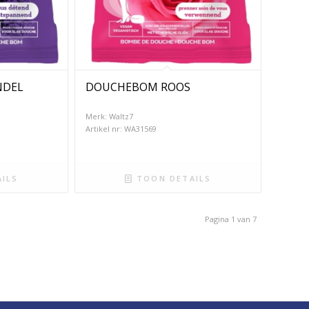
NDEL
DOUCHEBOM ROOS
Merk: Waltz7
Artikel nr: WA31569
ILS
TOON DETAILS
Pagina 1 van 7