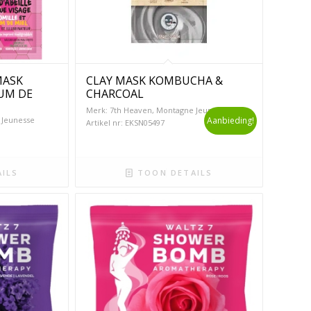
MASK
CLAY MASK KOMBUCHA &
UM DE
CHARCOAL
Merk: 7th Heaven, Montagne Jeunesse
 Jeunesse
Aanbieding!
Artikel nr: EKSN05497
ILS
TOON DETAILS