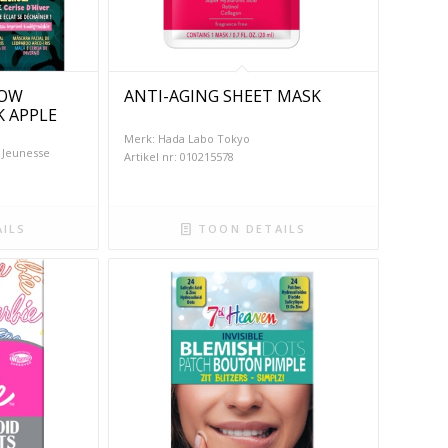
BOW
ANTI-AGING SHEET MASK
K APPLE
Merk: Hada Labo Tokyo
 Jeunesse
Artikel nr: 010215578
ILS
TOON DETAILS