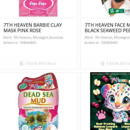
7TH HEAVEN BARBIE CLAY
7TH HEAVEN FACE 
MASK PINK ROSE
BLACK SEAWEED PEE
Merk: 7th Heaven, Montagne Jeunesse
Merk: 7th Heaven, Montagne
Artikel nr: 7HBA06081
Artikel nr: 7HFA03467
TOON DETAILS
TOON DETA