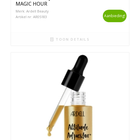
MAGIC HOUR
Merk: Ardell Beauty
Aanbieding!
Artikel nr: AR05183
TOON DETAILS