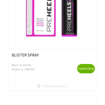
BLISTER SPRAY
Merk: PreHeels
Aanbieding!
Artikel nr: PR87651
TOON DETAILS