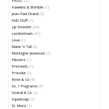
FRUU..
(2)
Hawkins & Brimble
(1)
Jean-Paul Grand
(3)
Kids Stuff
(1)
Lip Smacker
(24)
Londontown
(41)
Loua
(1)
Mane ´n Tail
(3)
Montagne Jeunesse
(7)
Piksters
(1)
PreHeels
(1)
Provoke
(3)
Rose & Co
(9)
So...? Fragrance
(5)
Soulcal & Co
(2)
Squidsoap
(1)
St. Moriz
(1)