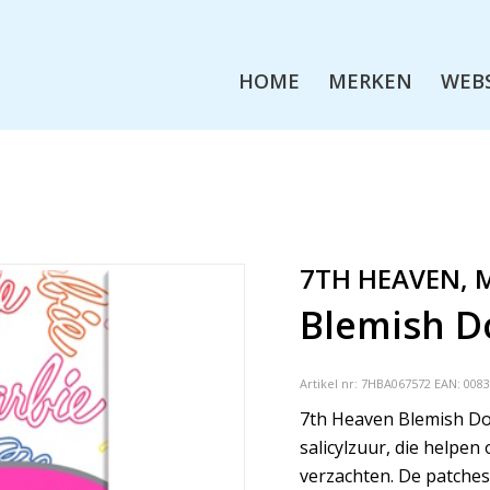
HOME
MERKEN
WEB
7TH HEAVEN, 
Blemish D
Artikel nr:
7HBA067572
EAN: 008
7th Heaven Blemish Dot
salicylzuur, die helpen
verzachten. De patches