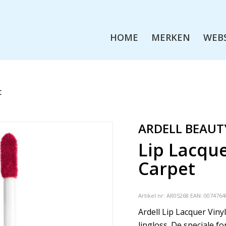
HOME
MERKEN
WEB
t
ARDELL BEAUT
Lip Lacque
Carpet
Artikel nr:
AR05268
EAN: 0074764
Ardell Lip Lacquer Vinyl
lipgloss. De speciale fo