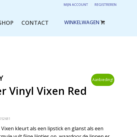
MIJN ACCOUNT
REGISTREREN
SHOP
CONTACT
Y
Aanbieding!
r Vinyl Vixen Red
052681
 Vixen kleurt als een lipstick en glanst als een
rmule vult fijne lijntjes op, waardoor de lippen er