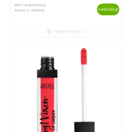
Merk: Ardell Beauty
Aanbieding!
Artikel nr: AR05264
TOON DETAILS