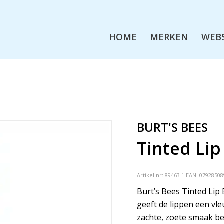
HOME
MERKEN
WEB
BURT'S BEES
Tinted Lip
Artikel nr:
89463 1
EAN: 07928508
Burt’s Bees Tinted Lip
geeft de lippen een vl
zachte, zoete smaak bev