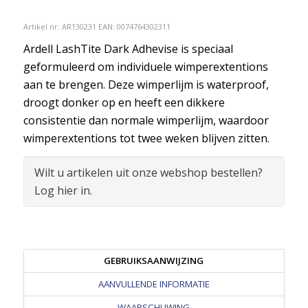
Artikel nr:
AR130231
EAN: 0074764302311
Ardell LashTite Dark Adhevise is speciaal
geformuleerd om individuele wimperextentions
aan te brengen. Deze wimperlijm is waterproof,
droogt donker op en heeft een dikkere
consistentie dan normale wimperlijm, waardoor
wimperextentions tot twee weken blijven zitten.
Wilt u artikelen uit onze webshop bestellen?
Log hier in.
GEBRUIKSAANWIJZING
AANVULLENDE INFORMATIE
WAARSCHUWING