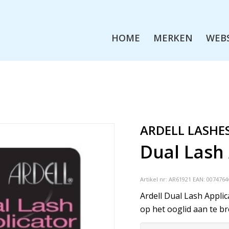
HOME
MERKEN
WEB
ARDELL LASHE
Dual Lash 
Artikel nr:
AR61921
EAN: 0074764
Ardell Dual Lash Appli
op het ooglid aan te b