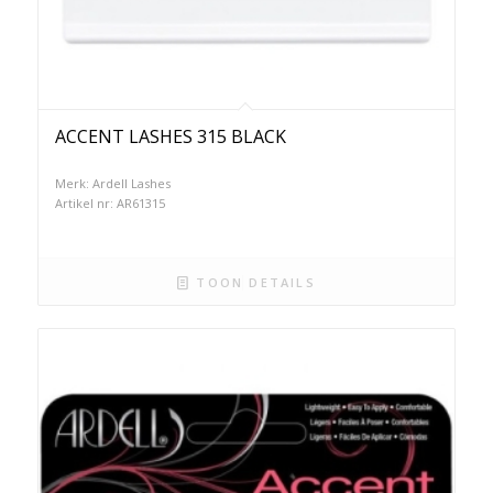
ACCENT LASHES 315 BLACK
Merk: Ardell Lashes
Artikel nr: AR61315
TOON DETAILS