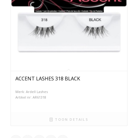
ACCENT LASHES 318 BLACK
Merk: Ardell Lashes
Artikel nr: AR61318
TOON DETAILS