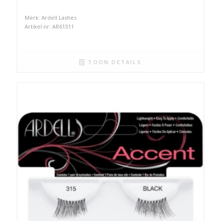
Merk: Ardell Lashes
Artikel nr: AR61311
TOON DETAILS