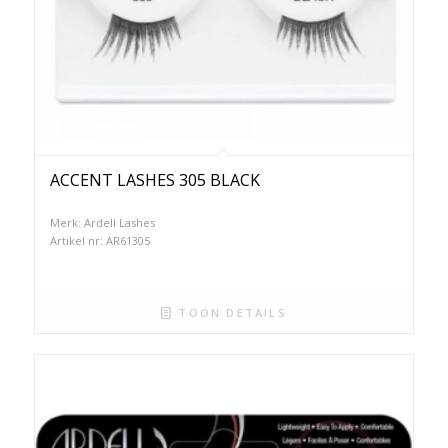
ACCENT LASHES 305 BLACK
Merk: Ardell Lashes
Artikel nr: AR61305
TOON DETAILS