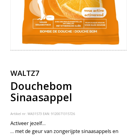
WALTZ7
Douchebom
Sinaasappel
Artikel nr:
WA31573
EAN: 9120071315726
Activeer jezelf…
… met de geur van zongerijpte sinaasappels en