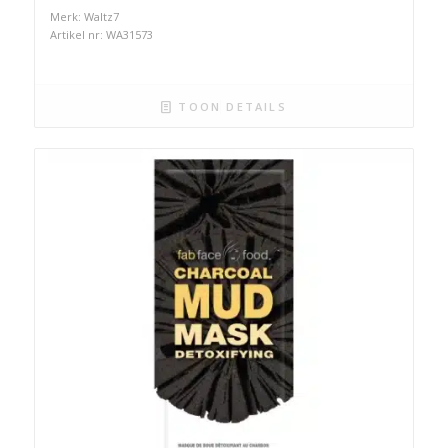
Merk: Waltz7
Artikel nr: WA31573
TOON DETAILS