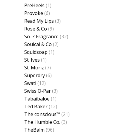
PreHeels
(1)
Provoke
(6)
Read My Lips
(3)
Rose & Co
(9)
So...? Fragrance
(32)
Soulcal & Co
(2)
Squidsoap
(1)
St. Ives
(1)
St. Moriz
(7)
Superdry
(6)
Swati
(12)
Swiss O-Par
(3)
Tabaibaloe
(1)
Ted Baker
(12)
The conscious™
(21)
The Humble Co.
(3)
TheBalm
(96)