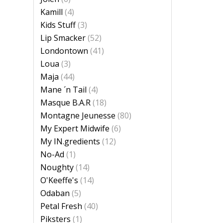
Kamill
(4)
Kids Stuff
(3)
Lip Smacker
(52)
Londontown
(41)
Loua
(3)
Maja
(44)
Mane ´n Tail
(4)
Masque B.A.R
(18)
Montagne Jeunesse
(80)
My Expert Midwife
(6)
My IN.gredients
(12)
No-Ad
(1)
Noughty
(14)
O'Keeffe's
(14)
Odaban
(5)
Petal Fresh
(40)
Piksters
(1)