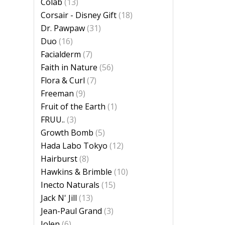
Colab
(13)
Corsair - Disney Gift
(18)
Dr. Pawpaw
(31)
Duo
(16)
Facialderm
(7)
Faith in Nature
(56)
Flora & Curl
(7)
Freeman
(9)
Fruit of the Earth
(1)
FRUU..
(3)
Growth Bomb
(5)
Hada Labo Tokyo
(12)
Hairburst
(8)
Hawkins & Brimble
(10)
Inecto Naturals
(15)
Jack N' Jill
(13)
Jean-Paul Grand
(3)
Jolen
(6)