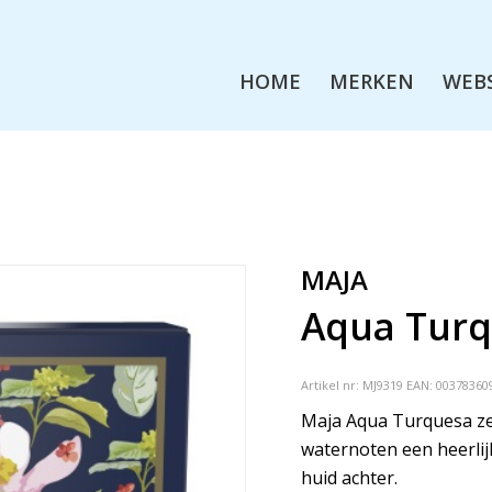
HOME
MERKEN
WEB
MAJA
Aqua Turq
Artikel nr:
MJ9319
EAN: 00378360
Maja Aqua Turquesa ze
waternoten een heerlij
huid achter.