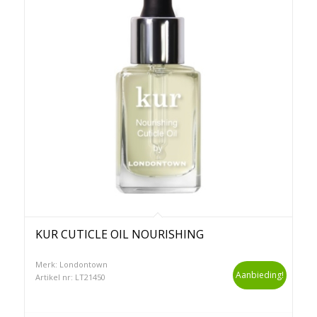
Lakur nagellak is een baanbrekende combinatie
van high-impact kleur en gepatenteerde Kur®-
verzorging (spreek in het Engels uit als “cure”) –
het resultaat van een bewuste benadering die het
beste van zuivere ingrediënten combineert met
effectieve, professionele technologie.
Echte schoonheid zit van binnen, maar aan de
buitenkant moet schoonheid net zo goed voelen
als het er uit ziet. Londontown’s liefde voor het
merk en input van gebruikers die kiezen voor
schone, bewuste producten is wat de wereld
vooruit helpt. Iedereen verdient het beste!
KUR CUTICLE OIL NOURISHING
Naar de website van Londontown
Merk: Londontown
Aanbieding!
Artikel nr: LT21450