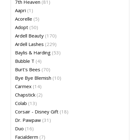
7th Heaven
(81)
Aapri
(1)
Acorelle
(5)
Adopt
(50)
Ardell Beauty
(170)
Ardell Lashes
(229)
Baylis & Harding
(53)
Bubble T
(4)
Burt's Bees
(70)
Bye Bye Blemish
(10)
Carmex
(14)
Chapstick
(2)
Colab
(13)
Corsair - Disney Gift
(18)
Dr. Pawpaw
(31)
Duo
(16)
Facialderm
(7)