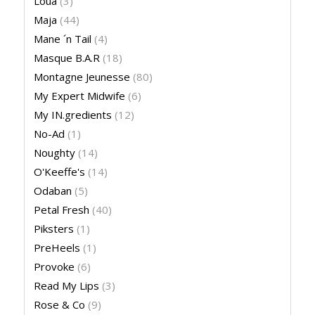
Loua
(3)
Maja
(44)
Mane ´n Tail
(4)
Masque B.A.R
(18)
Montagne Jeunesse
(80)
My Expert Midwife
(6)
My IN.gredients
(12)
No-Ad
(1)
Noughty
(14)
O'Keeffe's
(14)
Odaban
(5)
Petal Fresh
(40)
Piksters
(1)
PreHeels
(1)
Provoke
(6)
Read My Lips
(3)
Rose & Co
(9)