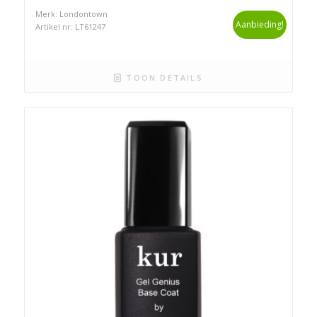
Merk: Londontown
Aanbieding!
Artikel nr: LT61247
TOON DETAILS