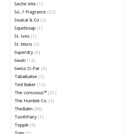
Seche Vite
(1)
So...? Fragrance
(32)
Soulcal & Co
(2)
Squidsoap
(1)
St. Ives
(1)
St. Moriz
(7)
Superdry
(6)
Swati
(12)
Swiss O-Par
(3)
Tabaibaloe
(1)
Ted Baker
(12)
The conscious™
(21)
The Humble Co.
(3)
TheBalm
(96)
ToothFairy
(1)
Toppik
(9)
Trim
(1)