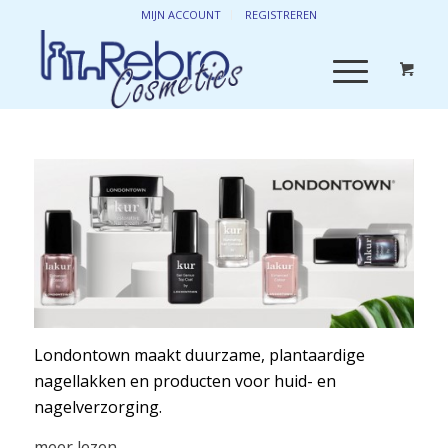
MIJN ACCOUNT
REGISTREREN
Londontown maakt duurzame, plantaardige
nagellakken en producten voor huid- en
nagelverzorging.
Het door vrouwen gerunde familiebedrijf in de
meer lezen