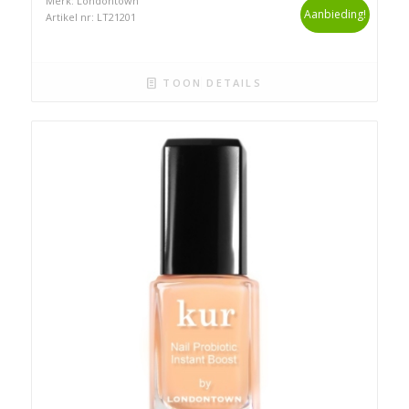
Merk: Londontown
Aanbieding!
Artikel nr: LT21201
TOON DETAILS