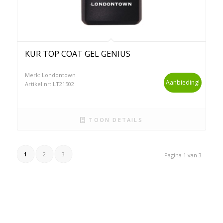
KUR TOP COAT GEL GENIUS
Merk: Londontown
Aanbieding!
Artikel nr: LT21502
TOON DETAILS
1
2
3
Pagina 1 van 3