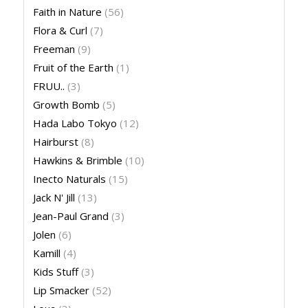
Faith in Nature
(56)
Flora & Curl
(7)
Freeman
(9)
Fruit of the Earth
(1)
FRUU..
(3)
Growth Bomb
(5)
Hada Labo Tokyo
(12)
Hairburst
(8)
Hawkins & Brimble
(10)
Inecto Naturals
(15)
Jack N' Jill
(13)
Jean-Paul Grand
(3)
Jolen
(6)
Kamill
(4)
Kids Stuff
(3)
Lip Smacker
(52)