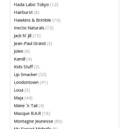
Hada Labo Tokyo
(12)
Hairburst
(8)
Hawkins & Brimble
(10)
Inecto Naturals
(15)
Jack N' Jill
(13)
Jean-Paul Grand
(3)
Jolen
(6)
Kamill
(4)
Kids Stuff
(3)
Lip Smacker
(52)
Londontown
(41)
Loua
(3)
Maja
(44)
Mane ´n Tail
(4)
Masque B.A.R
(18)
Montagne Jeunesse
(80)
My Expert Midwife
(6)