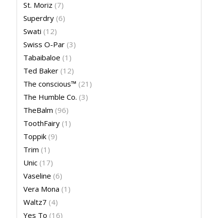
St. Moriz
(7)
Superdry
(6)
Swati
(12)
Swiss O-Par
(3)
Tabaibaloe
(1)
Ted Baker
(12)
The conscious™
(21)
The Humble Co.
(3)
TheBalm
(96)
ToothFairy
(1)
Toppik
(9)
Trim
(1)
Unic
(17)
Vaseline
(6)
Vera Mona
(1)
Waltz7
(4)
Yes To
(16)