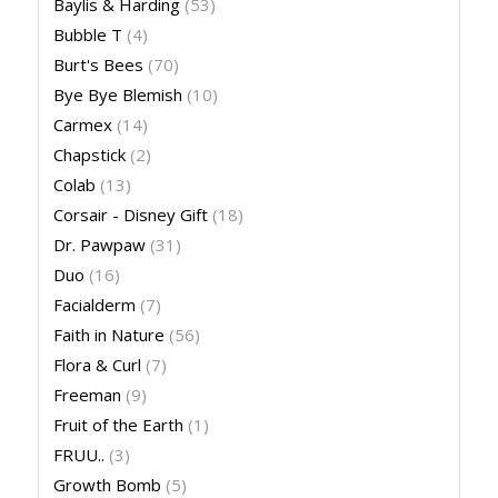
Baylis & Harding
(53)
Bubble T
(4)
Burt's Bees
(70)
Bye Bye Blemish
(10)
Carmex
(14)
Chapstick
(2)
Colab
(13)
Corsair - Disney Gift
(18)
Dr. Pawpaw
(31)
Duo
(16)
Facialderm
(7)
Faith in Nature
(56)
Flora & Curl
(7)
Freeman
(9)
Fruit of the Earth
(1)
FRUU..
(3)
Growth Bomb
(5)