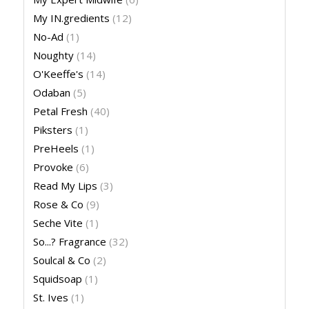
My IN.gredients
(12)
No-Ad
(1)
Noughty
(14)
O'Keeffe's
(14)
Odaban
(5)
Petal Fresh
(40)
Piksters
(1)
PreHeels
(1)
Provoke
(6)
Read My Lips
(3)
Rose & Co
(9)
Seche Vite
(1)
So...? Fragrance
(32)
Soulcal & Co
(2)
Squidsoap
(1)
St. Ives
(1)