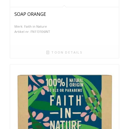
SOAP ORANGE
Merk: Faith in Nature
Artikel nr: FN113106INT
TOON DETAILS