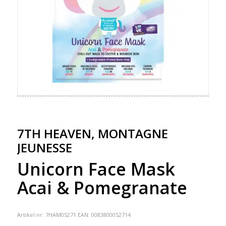
7TH HEAVEN, MONTAGNE
JEUNESSE
Unicorn Face Mask
Acai & Pomegranate
Artikel nr:
7HAM05271
EAN: 0083800052714