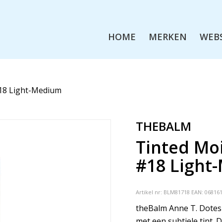
HOME
MERKEN
WEB
#18 Light-Medium
THEBALM
Tinted Moi
#18 Light
Artikel nr:
BLM81718
EAN: 06816
theBalm Anne T. Dotes
met een subtiele tint. 