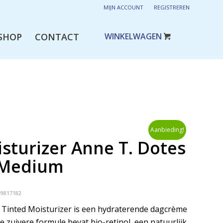
MIJN ACCOUNT
REGISTREREN
SHOP
CONTACT
Aanbieding!
sturizer Anne T. Dotes
-Medium
19817182
 Tinted Moisturizer is een hydraterende dagcrème
De zuivere formule bevat bio-retinol, een natuurlijk