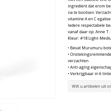
ingrediënt dat erom be
na te bootsen. Verzac
vitamine A en C egalis
Iedere respectabele be
vanaf daar op. Anne T.
Kleur: #18 Light-Med
• Bevat Murumuru boter
• Onstekingsremmende 
verzachten
• Anti-aging eigensch
• Verkrijgbaar in 6 tint
Wilt u artikelen uit 