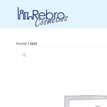
Home
/ test