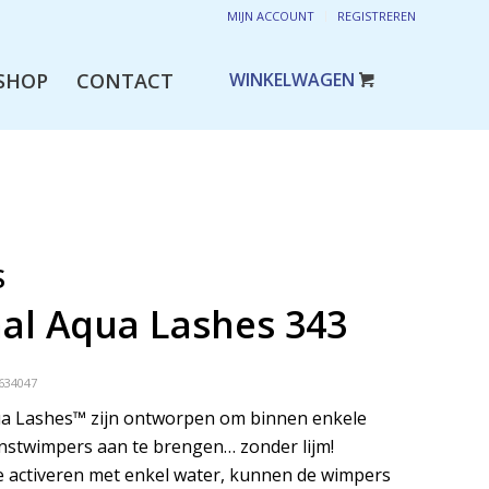
MIJN ACCOUNT
REGISTREREN
SHOP
CONTACT
S
nal Aqua Lashes 343
634047
qua Lashes™ zijn ontworpen om binnen enkele
nstwimpers aan te brengen… zonder lijm!
 activeren met enkel water, kunnen de wimpers