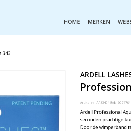
HOME
MERKEN
WEB
s 343
ARDELL LASHE
Professio
Artikel nr:
AR63404
EAN: 0074764
Ardell Professional A
seconden prachtige ku
Door de wimperband te