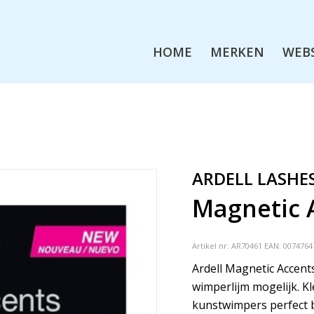
HOME
MERKEN
WEB
ARDELL LASHE
Magnetic 
Artikel nr:
AR70461
EAN: 0074764
Ardell Magnetic Accen
wimperlijm mogelijk. K
kunstwimpers perfect 