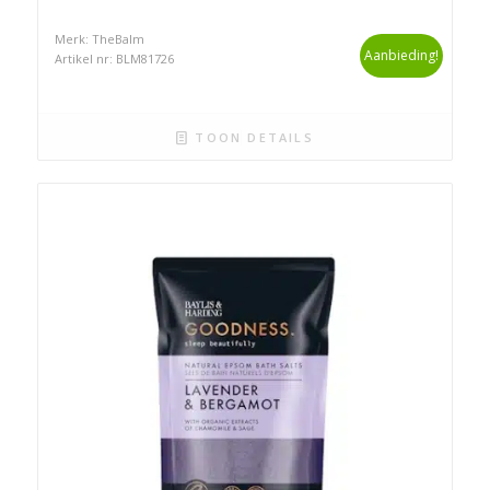
Merk: TheBalm
Aanbieding!
Artikel nr: BLM81726
TOON DETAILS