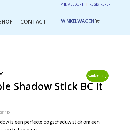
MIJN ACCOUNT
REGISTREREN
SHOP
CONTACT
Y
Aanbieding!
ble Shadow Stick BC It
051110
hadow is een perfecte oogschaduw stick om een
e aan te brengen.