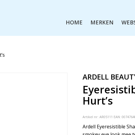
HOME
MERKEN
WEB
t’s
ARDELL BEAUT
Eyeresisti
Hurt’s
Artikel nr:
AR05111
EAN: 0074764
Ardell Eyeresistible S
smokey eye look mee t