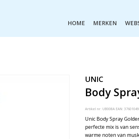
HOME
MERKEN
WEB
UNIC
Body Spra
Artikel nr:
UB008A
EAN: 3760104
Unic Body Spray Golden
perfecte mix is van sen
warme noten van musk