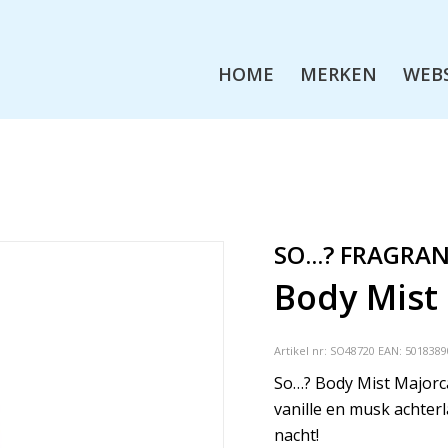
HOME
MERKEN
WEB
SO...? FRAGRA
Body Mist
Artikel nr:
SO48720
EAN: 5018389
So…? Body Mist Majorca
vanille en musk achterl
nacht!