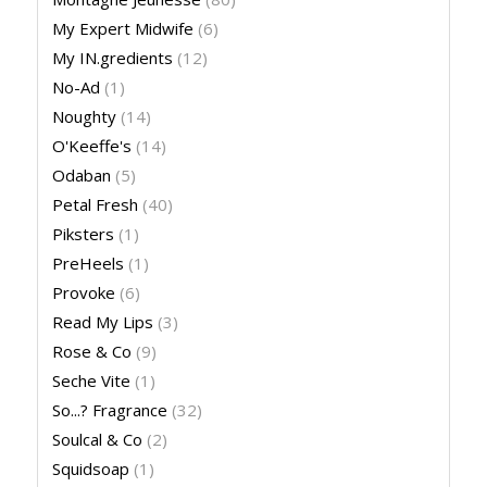
My Expert Midwife
(6)
My IN.gredients
(12)
No-Ad
(1)
Noughty
(14)
O'Keeffe's
(14)
Odaban
(5)
Petal Fresh
(40)
Piksters
(1)
PreHeels
(1)
Provoke
(6)
Read My Lips
(3)
Rose & Co
(9)
Seche Vite
(1)
So...? Fragrance
(32)
Soulcal & Co
(2)
Squidsoap
(1)