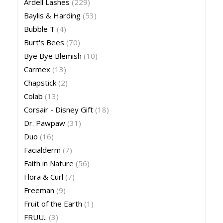
Ardell Lashes
(229)
Baylis & Harding
(53)
Bubble T
(4)
Burt's Bees
(70)
Bye Bye Blemish
(10)
Carmex
(13)
Chapstick
(2)
Colab
(13)
Corsair - Disney Gift
(18)
Dr. Pawpaw
(31)
Duo
(16)
Facialderm
(7)
Faith in Nature
(56)
Flora & Curl
(7)
Freeman
(9)
Fruit of the Earth
(1)
FRUU..
(3)