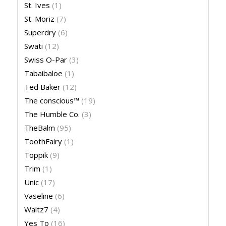
St. Ives
(1)
St. Moriz
(7)
Superdry
(6)
Swati
(12)
Swiss O-Par
(3)
Tabaibaloe
(1)
Ted Baker
(12)
The conscious™
(19)
The Humble Co.
(3)
TheBalm
(95)
ToothFairy
(1)
Toppik
(9)
Trim
(1)
Unic
(17)
Vaseline
(6)
Waltz7
(4)
Yes To
(16)