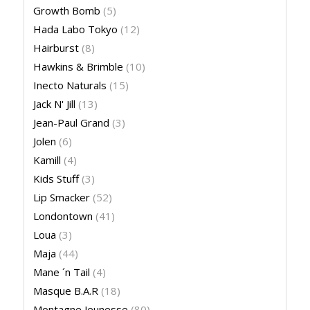
Growth Bomb
(5)
Hada Labo Tokyo
(12)
Hairburst
(8)
Hawkins & Brimble
(10)
Inecto Naturals
(15)
Jack N' Jill
(13)
Jean-Paul Grand
(3)
Jolen
(6)
Kamill
(4)
Kids Stuff
(3)
Lip Smacker
(52)
Londontown
(41)
Loua
(3)
Maja
(44)
Mane ´n Tail
(4)
Masque B.A.R
(18)
Montagne Jeunesse
(80)