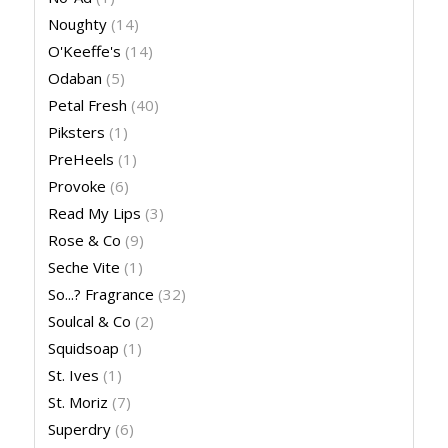
Noughty
(14)
O'Keeffe's
(14)
Odaban
(5)
Petal Fresh
(40)
Piksters
(1)
PreHeels
(1)
Provoke
(6)
Read My Lips
(3)
Rose & Co
(9)
Seche Vite
(1)
So...? Fragrance
(32)
Soulcal & Co
(2)
Squidsoap
(1)
St. Ives
(1)
St. Moriz
(7)
Superdry
(6)