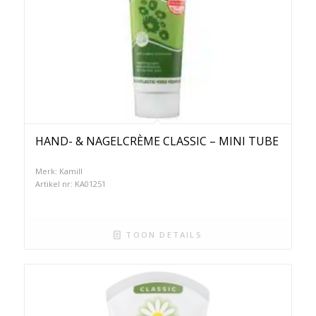
Kamill actueler dan ooit: met biologische kamille,
volgens veganistisch recept en met natuurlijke
plantaardige ingrediënten.
Naar de website van Kamill
HAND- & NAGELCRÈME CLASSIC – MINI TUBE
Merk: Kamill
Artikel nr: KA01251
TOON DETAILS