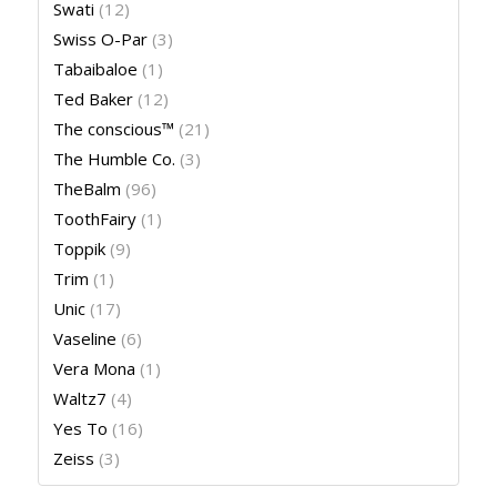
Swati
(12)
Swiss O-Par
(3)
Tabaibaloe
(1)
Ted Baker
(12)
The conscious™
(21)
The Humble Co.
(3)
TheBalm
(96)
ToothFairy
(1)
Toppik
(9)
Trim
(1)
Unic
(17)
Vaseline
(6)
Vera Mona
(1)
Waltz7
(4)
Yes To
(16)
Zeiss
(3)