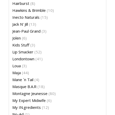
Hairburst
(8)
Hawkins & Brimble
(10)
Inecto Naturals
(15)
Jack N' Jill
(13)
Jean-Paul Grand
(3)
Jolen
(6)
Kids Stuff
(3)
Lip Smacker
(52)
Londontown
(41)
Loua
(3)
Maja
(44)
Mane ´n Tail
(4)
Masque B.A.R
(18)
Montagne Jeunesse
(80)
My Expert Midwife
(6)
My IN.gredients
(12)
No-Ad
(1)