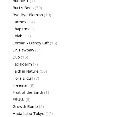
Bubble T
(4)
Burt's Bees
(70)
Bye Bye Blemish
(10)
Carmex
(14)
Chapstick
(2)
Colab
(13)
Corsair - Disney Gift
(18)
Dr. Pawpaw
(31)
Duo
(16)
Facialderm
(7)
Faith in Nature
(56)
Flora & Curl
(7)
Freeman
(9)
Fruit of the Earth
(1)
FRUU..
(3)
Growth Bomb
(5)
Hada Labo Tokyo
(12)