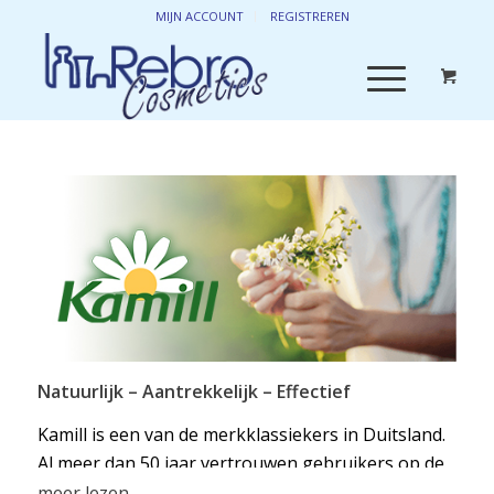
MIJN ACCOUNT
REGISTREREN
Natuurlijk – Aantrekkelijk – Effectief
Kamill is een van de merkklassiekers in Duitsland.
Al meer dan 50 jaar vertrouwen gebruikers op de
verzachtende handcrème, die altijd is gebaseerd
meer lezen