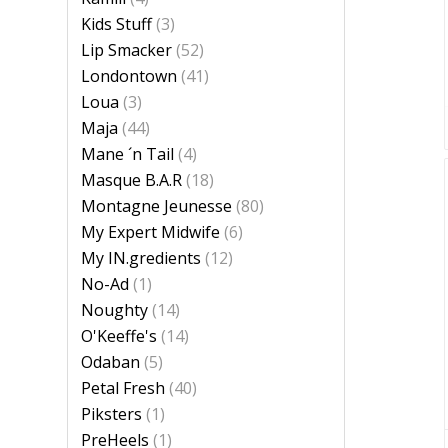
Kids Stuff
(3)
Lip Smacker
(52)
Londontown
(41)
Loua
(3)
Maja
(44)
Mane ´n Tail
(4)
Masque B.A.R
(18)
Montagne Jeunesse
(80)
My Expert Midwife
(6)
My IN.gredients
(12)
No-Ad
(1)
Noughty
(14)
O'Keeffe's
(14)
Odaban
(5)
Petal Fresh
(40)
Piksters
(1)
PreHeels
(1)