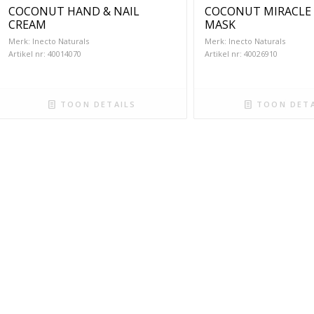
COCONUT HAND & NAIL
COCONUT MIRACLE 
CREAM
MASK
Merk: Inecto Naturals
Merk: Inecto Naturals
Artikel nr: 40014070
Artikel nr: 40026910
TOON DETAILS
TOON DETA