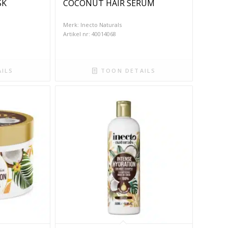
SK
COCONUT HAIR SERUM
Merk: Inecto Naturals
Artikel nr: 40014068
ILS
TOON DETAILS