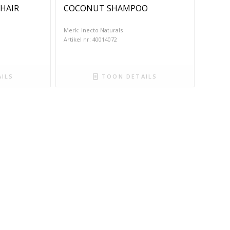
HAIR
COCONUT SHAMPOO
Merk: Inecto Naturals
Artikel nr: 40014072
ILS
TOON DETAILS