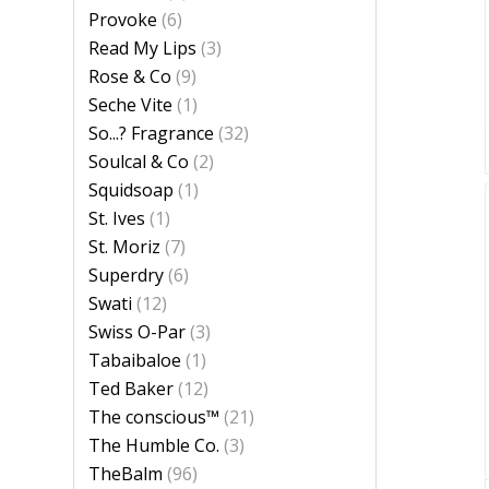
Provoke
(6)
Read My Lips
(3)
Rose & Co
(9)
Seche Vite
(1)
So...? Fragrance
(32)
Soulcal & Co
(2)
Squidsoap
(1)
St. Ives
(1)
St. Moriz
(7)
Superdry
(6)
Swati
(12)
Swiss O-Par
(3)
Tabaibaloe
(1)
Ted Baker
(12)
The conscious™
(21)
The Humble Co.
(3)
TheBalm
(96)