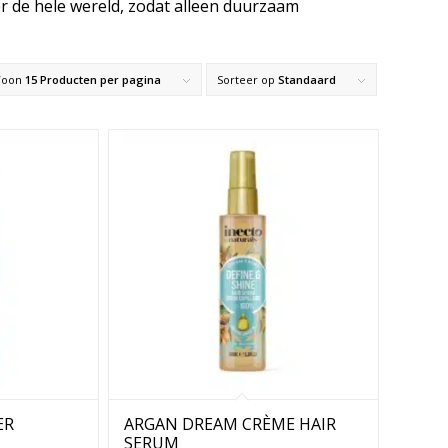
 de hele wereld, zodat alleen duurzaam
gevoegd. De basis van alle producten is één van
Toon
15 Producten per pagina
Sorteer op
Standaard
n: amandel, argan, avocado en kokos. Alle
e zeer geschikt zijn om huid en haar op
nig lekker en geven een geweldig gevoel.
ologische of duurzame ingrediënten, is 100%
ogisch getest.
ER
ARGAN DREAM CRÈME HAIR
SERUM