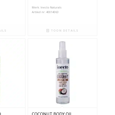
Merk: Inecto Naturals
Artikel nr: 40014063
ILS
TOON DETAILS
O
COCONUT BODY OIL