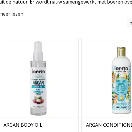
uit de natuur. Er wordt nauw samengewerkt met boeren over
geproduceerde biologische oliën aan de producten wordt toe
meer lezen
de unieke geheimen van de natuur, te weten notenolie.
Inecto Naturals beschikt inmiddels over diverse productlijne
productlijnen hebben buitengewoon unieke eigenschappen di
natuurlijke wijze te voeden en te verzorgen, ruiken waanzin
Inecto Naturals gelooft in natuurlijk, maakt gebruik van bi
vegetarisch en vegan-vriendelijk.
Bovendien zijn verzorgingsproducten voor de huid dermatol
Naar de website van Inecto
ARGAN BODY OIL
ARGAN CONDITION