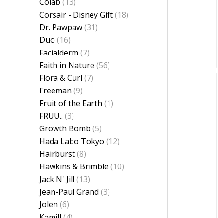
Colab
(13)
Corsair - Disney Gift
(18)
Dr. Pawpaw
(31)
Duo
(16)
Facialderm
(7)
Faith in Nature
(56)
Flora & Curl
(7)
Freeman
(9)
Fruit of the Earth
(1)
FRUU..
(3)
Growth Bomb
(5)
Hada Labo Tokyo
(12)
Hairburst
(8)
Hawkins & Brimble
(10)
Jack N' Jill
(13)
Jean-Paul Grand
(3)
Jolen
(6)
Kamill
(4)