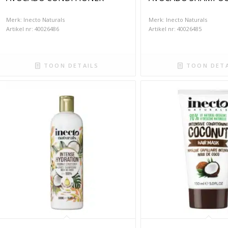
Merk: Inecto Naturals
Merk: Inecto Naturals
Artikel nr: 40026486
Artikel nr: 40026485
TOON DETAILS
TOON DETA