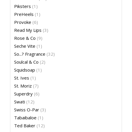
Piksters
(1)
PreHeels
(1)
Provoke
(6)
Read My Lips
(3)
Rose & Co
(9)
Seche Vite
(1)
So...? Fragrance
(32)
Soulcal & Co
(2)
Squidsoap
(1)
St. Ives
(1)
St. Moriz
(7)
Superdry
(6)
Swati
(12)
Swiss O-Par
(3)
Tabaibaloe
(1)
Ted Baker
(12)