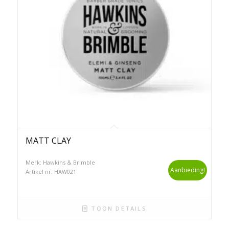
MATT CLAY
Merk: Hawkins & Brimble
Aanbieding!
Artikel nr: HAW021
TOON DETAILS