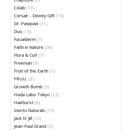
Colab
(13)
Corsair - Disney Gift
(18)
Dr. Pawpaw
(31)
Duo
(16)
Facialderm
(7)
Faith in Nature
(56)
Flora & Curl
(7)
Freeman
(9)
Fruit of the Earth
(1)
FRUU..
(3)
Growth Bomb
(5)
Hada Labo Tokyo
(12)
Hairburst
(8)
Inecto Naturals
(15)
Jack N' Jill
(13)
Jean-Paul Grand
(3)