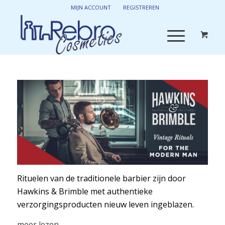
MIJN ACCOUNT
REGISTREREN
Rituelen van de traditionele barbier zijn door
Hawkins & Brimble met authentieke
verzorgingsproducten nieuw leven ingeblazen.
Hawkins & Brimble is opgericht in 2016 en een
meer lezen