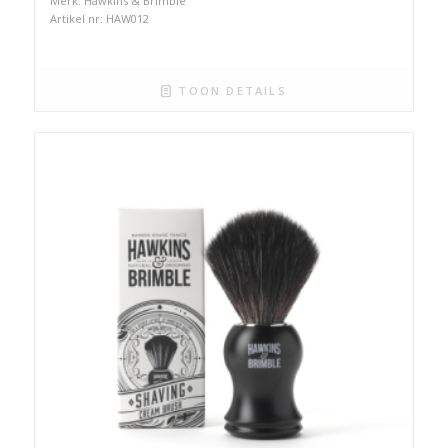
Merk: Hawkins & Brimble
Artikel nr: HAW012
TOON DETAILS