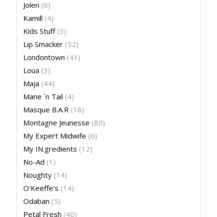
Jolen
(6)
Kamill
(4)
Kids Stuff
(3)
Lip Smacker
(52)
Londontown
(41)
Loua
(3)
Maja
(44)
Mane ´n Tail
(4)
Masque B.A.R
(18)
Montagne Jeunesse
(80)
My Expert Midwife
(6)
My IN.gredients
(12)
No-Ad
(1)
Noughty
(14)
O'Keeffe's
(14)
Odaban
(5)
Petal Fresh
(40)