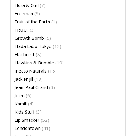
Flora & Curl
(7)
Freeman
(9)
Fruit of the Earth
(1)
FRUU..
(3)
Growth Bomb
(5)
Hada Labo Tokyo
(12)
Hairburst
(8)
Hawkins & Brimble
(10)
Inecto Naturals
(15)
Jack N' Jill
(13)
Jean-Paul Grand
(3)
Jolen
(6)
Kamill
(4)
Kids Stuff
(3)
Lip Smacker
(52)
Londontown
(41)