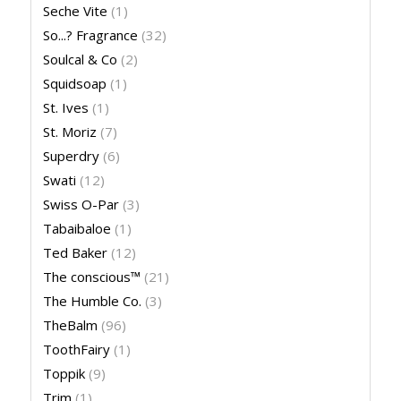
Seche Vite
(1)
So...? Fragrance
(32)
Soulcal & Co
(2)
Squidsoap
(1)
St. Ives
(1)
St. Moriz
(7)
Superdry
(6)
Swati
(12)
Swiss O-Par
(3)
Tabaibaloe
(1)
Ted Baker
(12)
The conscious™
(21)
The Humble Co.
(3)
TheBalm
(96)
ToothFairy
(1)
Toppik
(9)
Trim
(1)