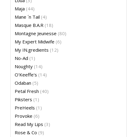
Loua
(3)
Maja
(44)
Mane ´n Tail
(4)
Masque B.A.R
(18)
Montagne Jeunesse
(80)
My Expert Midwife
(6)
My IN.gredients
(12)
No-Ad
(1)
Noughty
(14)
O'Keeffe's
(14)
Odaban
(5)
Petal Fresh
(40)
Piksters
(1)
PreHeels
(1)
Provoke
(6)
Read My Lips
(3)
Rose & Co
(9)