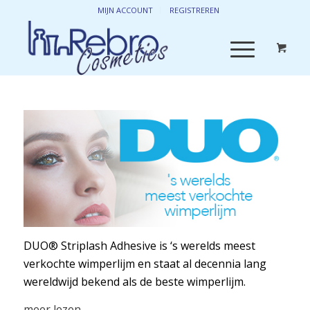
MIJN ACCOUNT
REGISTREREN
DUO® Striplash Adhesive is ‘s werelds meest
verkochte wimperlijm en staat al decennia lang
wereldwijd bekend als de beste wimperlijm.
DUO werd bekend in de jaren ‘70 toen filmsterren
meer lezen