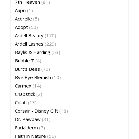
7th Heaven
(81)
Aapri
(1)
Acorelle
(5)
Adopt
(50)
Ardell Beauty
(170)
Ardell Lashes
(229)
Baylis & Harding
(53)
Bubble T
(4)
Burt's Bees
(70)
Bye Bye Blemish
(10)
Carmex
(14)
Chapstick
(2)
Colab
(13)
Corsair - Disney Gift
(18)
Dr. Pawpaw
(31)
Facialderm
(7)
Faith in Nature
(56)