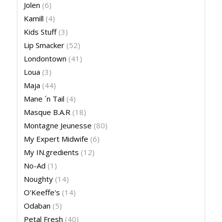
Jolen
(6)
Kamill
(4)
Kids Stuff
(3)
Lip Smacker
(52)
Londontown
(41)
Loua
(3)
Maja
(44)
Mane ´n Tail
(4)
Masque B.A.R
(18)
Montagne Jeunesse
(80)
My Expert Midwife
(6)
My IN.gredients
(12)
No-Ad
(1)
Noughty
(14)
O'Keeffe's
(14)
Odaban
(5)
Petal Fresh
(40)