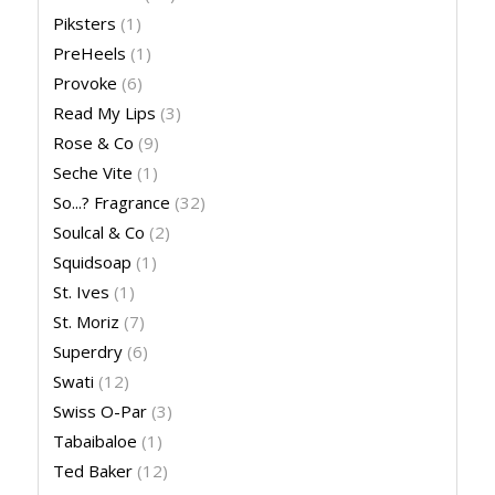
Piksters
(1)
PreHeels
(1)
Provoke
(6)
Read My Lips
(3)
Rose & Co
(9)
Seche Vite
(1)
So...? Fragrance
(32)
Soulcal & Co
(2)
Squidsoap
(1)
St. Ives
(1)
St. Moriz
(7)
Superdry
(6)
Swati
(12)
Swiss O-Par
(3)
Tabaibaloe
(1)
Ted Baker
(12)