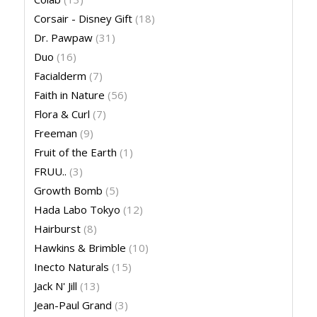
Corsair - Disney Gift
(18)
Dr. Pawpaw
(31)
Duo
(16)
Facialderm
(7)
Faith in Nature
(56)
Flora & Curl
(7)
Freeman
(9)
Fruit of the Earth
(1)
FRUU..
(3)
Growth Bomb
(5)
Hada Labo Tokyo
(12)
Hairburst
(8)
Hawkins & Brimble
(10)
Inecto Naturals
(15)
Jack N' Jill
(13)
Jean-Paul Grand
(3)