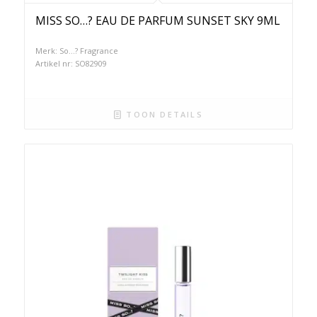
MISS SO…? EAU DE PARFUM SUNSET SKY 9ML
Merk: So...? Fragrance
Artikel nr: SO82909
TOON DETAILS