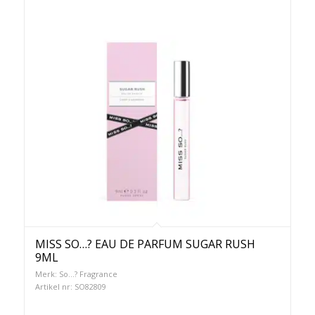
MISS SO…? EAU DE PARFUM SUGAR RUSH
9ML
Merk: So...? Fragrance
Artikel nr: SO82809