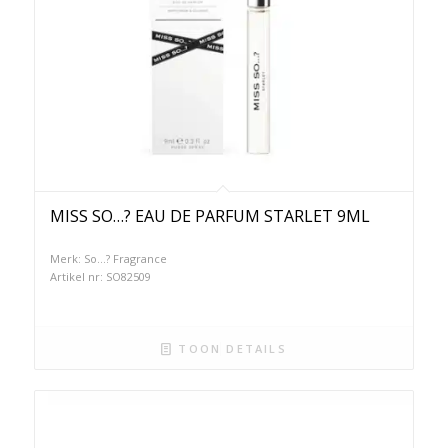
MISS SO…? EAU DE PARFUM STARLET 9ML
Merk: So...? Fragrance
Artikel nr: SO82509
TOON DETAILS