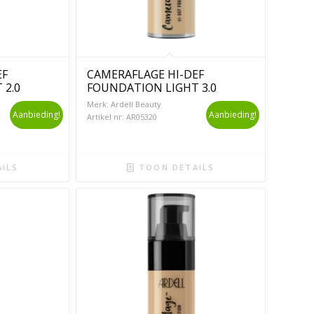
EF
CAMERAFLAGE HI-DEF
 2.0
FOUNDATION LIGHT 3.0
Merk: Ardell Beauty
Aanbieding!
Aanbieding!
Artikel nr: AR05320
ILS
TOON DETAILS