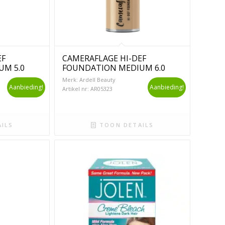
EF
CAMERAFLAGE HI-DEF
M 5.0
FOUNDATION MEDIUM 6.0
Merk: Ardell Beauty
Aanbieding!
Aanbieding!
Artikel nr: AR05323
ILS
TOON DETAILS