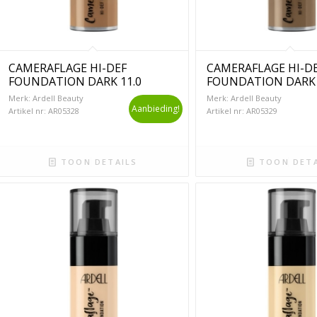
CAMERAFLAGE HI-DEF
CAMERAFLAGE HI-D
FOUNDATION DARK 11.0
FOUNDATION DARK 
Merk: Ardell Beauty
Merk: Ardell Beauty
Aanbieding!
Artikel nr: AR05328
Artikel nr: AR05329
TOON DETAILS
TOON DETA