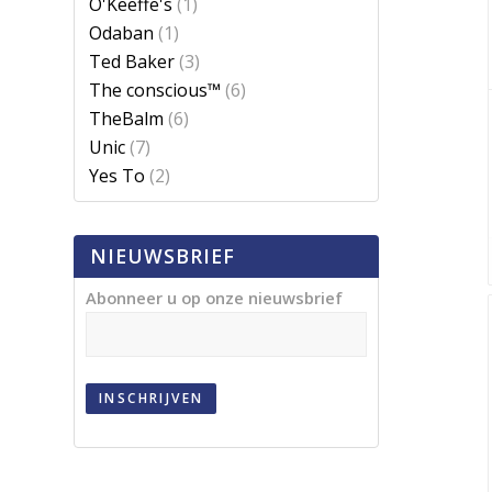
O'Keeffe's
(1)
Odaban
(1)
Ted Baker
(3)
The conscious™
(6)
TheBalm
(6)
Unic
(7)
Yes To
(2)
NIEUWSBRIEF
Abonneer u op onze nieuwsbrief
INSCHRIJVEN