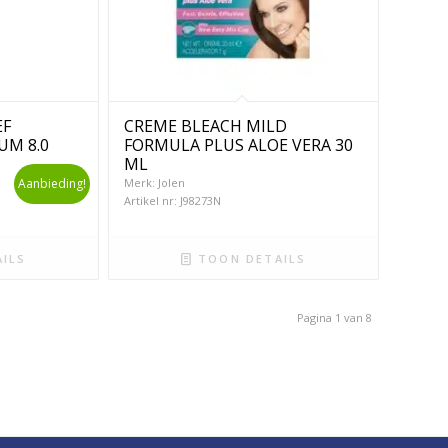
EF
CREME BLEACH MILD
M 8.0
FORMULA PLUS ALOE VERA 30
ML
Aanbieding!
Merk: Jolen
Artikel nr: J98273N
ILS
TOON DETAILS
Pagina 1 van 8