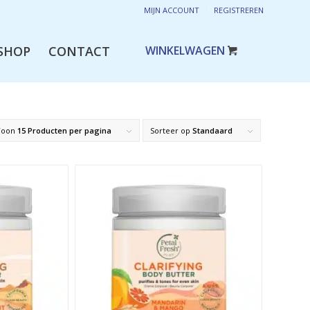
MIJN ACCOUNT
REGISTREREN
SHOP
CONTACT
Toon
15 Producten per pagina
Sorteer op
Standaard