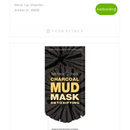
Merk: Lip Smacker
Aanbieding!
Artikel nr: 45850
TOON DETAILS