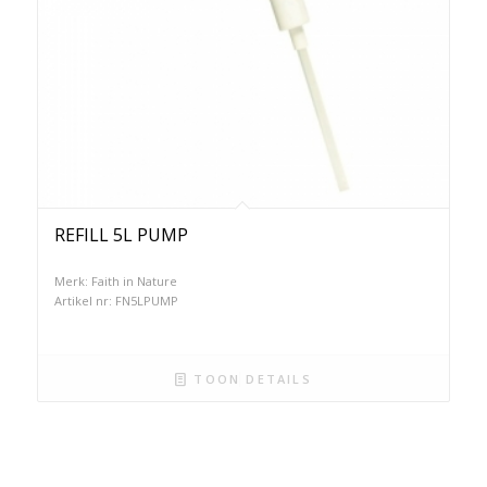
REFILL 5L PUMP
Merk: Faith in Nature
Artikel nr: FN5LPUMP
TOON DETAILS