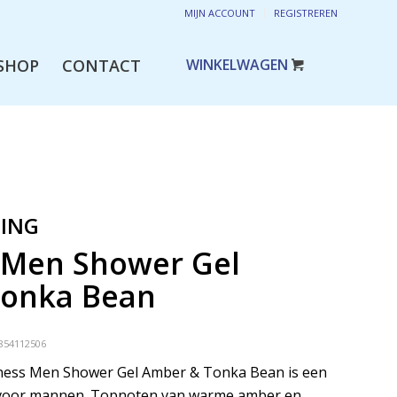
MIJN ACCOUNT
REGISTREREN
SHOP
CONTACT
DING
 Men Shower Gel
Tonka Bean
854112506
ness Men Shower Gel Amber & Tonka Bean is een
l voor mannen. Topnoten van warme amber en