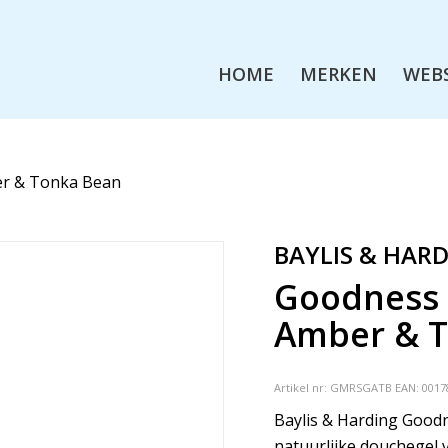
HOME
MERKEN
WEB
r & Tonka Bean
BAYLIS & HAR
Goodness
Amber & 
Artikel nr:
GMRSGATB
EAN: 0017
Baylis & Harding Good
natuurlijke douchege