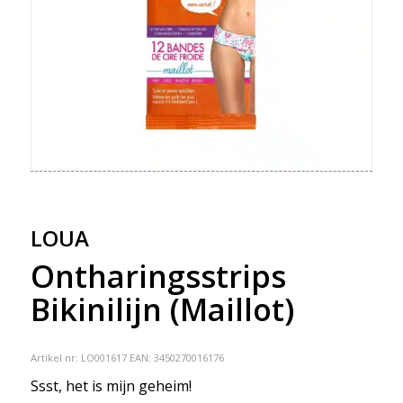
LOUA
Ontharingsstrips
Bikinilijn (Maillot)
Artikel nr:
LO001617
EAN: 3450270016176
Ssst, het is mijn geheim!