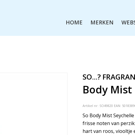
HOME
MERKEN
WEB
SO...? FRAGRA
Body Mist
Artikel nr:
SO49820
EAN: 5018389
So Body Mist Seychelle 
frisse noten van perzi
hart van roos, viooltje