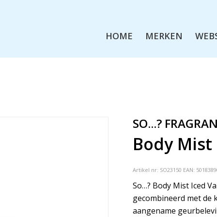
HOME
MERKEN
WEB
SO...? FRAGRA
Body Mist 
Artikel nr:
SO23150
EAN: 5018389
So…? Body Mist Iced Van
gecombineerd met de ko
aangename geurbelevin